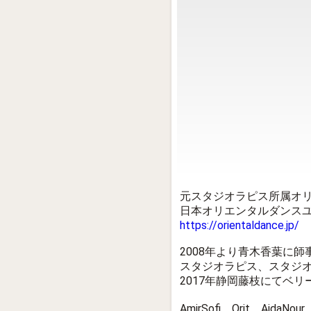
元スタジオラピス所属オ
日本オリエンタルダンス
https://orientaldance.jp/
2008年より青木香葉に師
スタジオラピス、スタジオ
2017年静岡藤枝にてベリ
AmirSofi、Orit、Ai