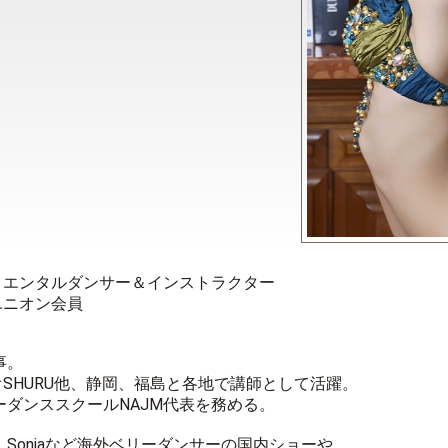
リエンタルダンサー＆インストラクター
ユニオン会員
事。
SHURU他、静岡、福島と各地で講師として活躍。
ーダンススクールNAJM代表を務める。
daNour、Soniaなど海外ベリーダンサーの国内ショーや、